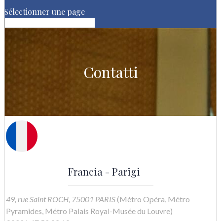
Sélectionner une page
Contatti
Francia - Parigi
49, rue Saint ROCH, 75001 PARIS
(Métro Opéra, Métro
Pyramides, Métro Palais Royal-Musée du Louvre)